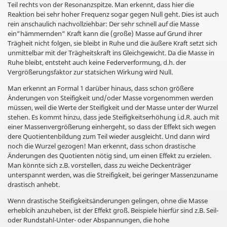
Teil rechts von der Resonanzspitze. Man erkennt, dass hier die
Reaktion bei sehr hoher Frequenz sogar gegen Null geht. Dies ist auch
rein anschaulich nachvollziehbar: Der sehr schnell auf die Masse
ein“hämmernden“ Kraft kann die (große) Masse auf Grund ihrer
Trägheit nicht folgen, sie bleibt in Ruhe und die äußere Kraft setzt sich
unmittelbar mit der Trägheitskraft ins Gleichgewicht. Da die Masse in
Ruhe bleibt, entsteht auch keine Federverformung, d.h. der
Vergrößerungsfaktor zur statsichen Wirkung wird Null.
Man erkennt an Formal 1 darüber hinaus, dass schon größere
Änderungen von Steifigkeit und/oder Masse vorgenommen werden
müssen, weil die Werte der Steifigkeit und der Masse unter der Wurzel
stehen. Es kommt hinzu, dass jede Steifigkeitserhöhung i.d.R. auch mit
einer Massenvergrößerung einhergeht, so dass der Effekt sich wegen
dere Quotientenbildung zum Teil wieder ausgleicht. Und dann wird
noch die Wurzel gezogen! Man erkennt, dass schon drastische
Änderungen des Quotienten nötig sind, um einen Effekt zu erzielen.
Man könnte sich z.B. vorstellen, dass zu weiche Deckenträger
unterspannt werden, was die Streifigkeit, bei geringer Massenzuname
drastisch anhebt.
Wenn drastische Steifigkeitsänderungen gelingen, ohne die Masse
erheblcih anzuheben, ist der Effekt groß. Beispiele hierfür sind z.B. Seil-
oder Rundstahl-Unter- oder Abspannungen, die hohe